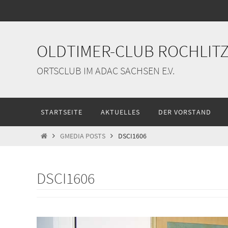
Zum
Inhalt
springen
OLDTIMER-CLUB ROCHLITZ 
ORTSCLUB IM ADAC SACHSEN E.V.
Zum
STARTSEITE
AKTUELLES
DER VORSTAND
Inhalt
springen
START
GMEDIA POSTS
DSCI1606
DSCI1606