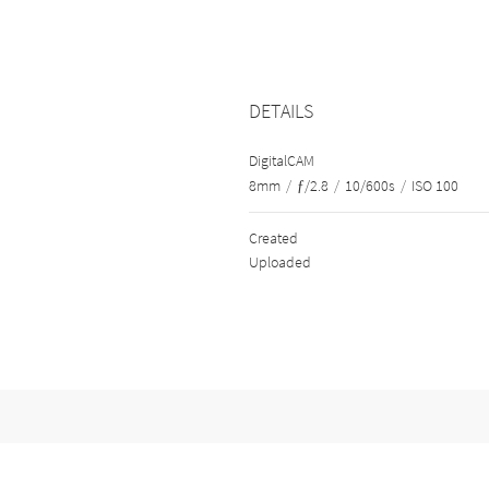
DETAILS
DigitalCAM
8mm
/
ƒ/2.8
/
10/600s
/
ISO 100
Created
Uploaded