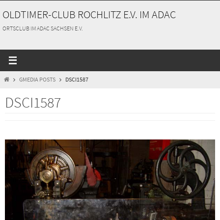
Zum
OLDTIMER-CLUB ROCHLITZ E.V. IM ADAC
Inhalt
springen
ORTSCLUB IM ADAC SACHSEN E.V.
START
GMEDIA POSTS
DSCI1587
DSCI1587