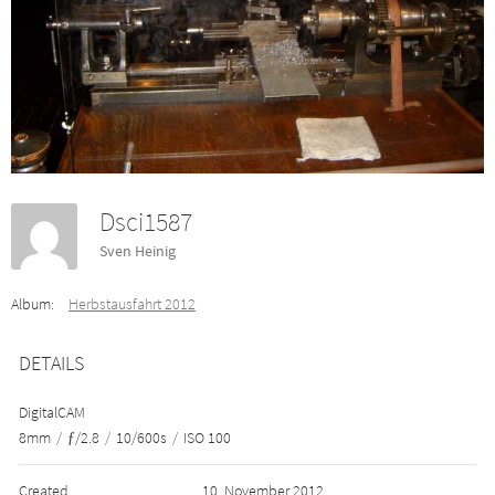
Dsci1587
Sven Heinig
Album:
Herbstausfahrt 2012
DETAILS
DigitalCAM
8mm
/
ƒ/2.8
/
10/600s
/
ISO 100
Created
10. November 2012