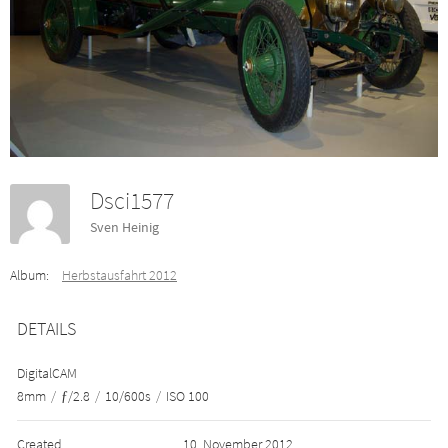
Dsci1577
Sven Heinig
Album:
Herbstausfahrt 2012
DETAILS
DigitalCAM
8mm
/
ƒ/2.8
/
10/600s
/
ISO 100
Created
10. November 2012