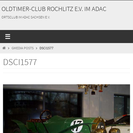
Zum
OLDTIMER-CLUB ROCHLITZ E.V. IM ADAC
Inhalt
springen
ORTSCLUB IM ADAC SACHSEN E.V.
START
GMEDIA POSTS
DSCI1577
DSCI1577