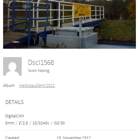
Dsci1568
Sven Heinig
Album:
Herbstausfahrt 2012
DETAILS
DigitalCAM
8mm
/
ƒ/2.8
/
10/3240s
/
ISO 50
Created
10. November 2012