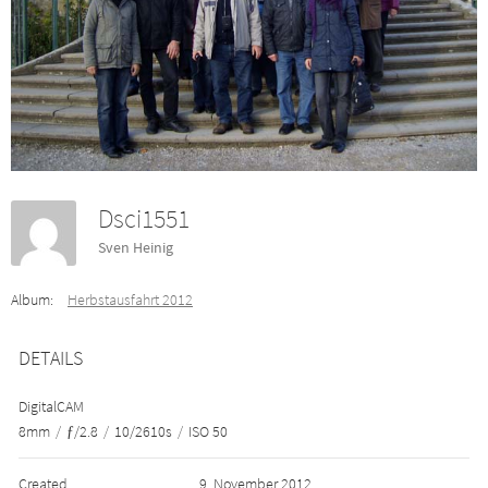
Dsci1551
Sven Heinig
Album:
Herbstausfahrt 2012
DETAILS
DigitalCAM
8mm
/
ƒ/2.8
/
10/2610s
/
ISO 50
Created
9. November 2012