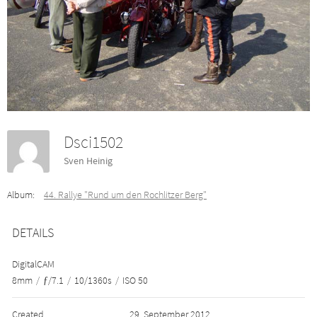
Dsci1502
Sven Heinig
Album:
44. Rallye "Rund um den Rochlitzer Berg"
DETAILS
DigitalCAM
8mm
/
ƒ/7.1
/
10/1360s
/
ISO 50
Created
29. September 2012