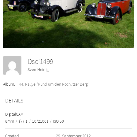
Dsci1499
Sven Heinig
Album:
44. Rallye "Rund um den Rochlitzer Berg"
DETAILS
DigitalCAM
8mm
/
ƒ/7.1
/
10/2100s
/
ISO 50
Created
29. September 2012