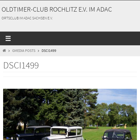
Zum
OLDTIMER-CLUB ROCHLITZ E.V. IM ADAC
Inhalt
springen
ORTSCLUB IM ADAC SACHSEN E.V.
START
GMEDIA POSTS
DSCI1499
DSCI1499