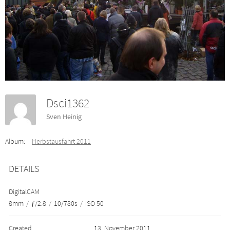
Dsci1362
Sven Heinig
Album:
Herbstausfahrt 2011
DETAILS
DigitalCAM
8mm
/
ƒ/2.8
/
10/780s
/
ISO 50
Created
13. November 2011