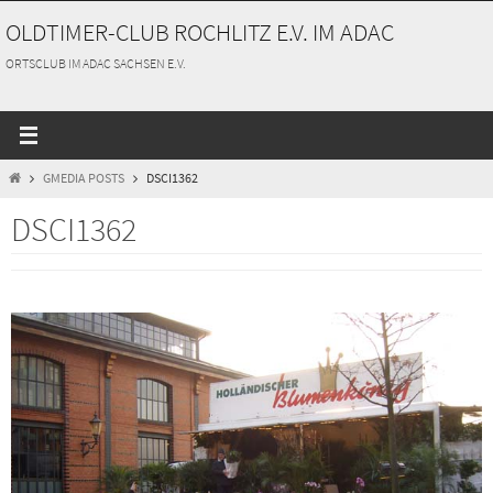
Zum
OLDTIMER-CLUB ROCHLITZ E.V. IM ADAC
Inhalt
springen
ORTSCLUB IM ADAC SACHSEN E.V.
START
GMEDIA POSTS
DSCI1362
DSCI1362