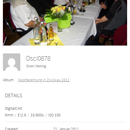
Dsci0878
Sven Heinig
Album:
Sportlerehrung in Zwickau 2011
DETAILS
DigitalCAM
8mm
/
ƒ/2.8
/
10/600s
/
ISO 100
Created
21. Januar 2011