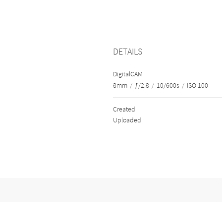
DETAILS
DigitalCAM
8mm
/
ƒ/2.8
/
10/600s
/
ISO 100
Created
Uploaded