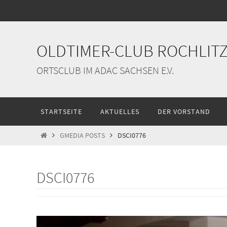
Zum
Inhalt
springen
OLDTIMER-CLUB ROCHLITZ 
ORTSCLUB IM ADAC SACHSEN E.V.
Zum
STARTSEITE
AKTUELLES
DER VORSTAND
Inhalt
springen
START
GMEDIA POSTS
DSCI0776
DSCI0776