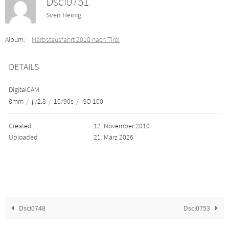
Dsci0751
Sven Heinig
Album:
Herbstausfahrt 2010 nach Tirol
DETAILS
DigitalCAM
8mm
/
ƒ/2.8
/
10/90s
/
ISO 100
Created
12. November 2010
Uploaded
21. März 2026
Dsci0748
Dsci0753