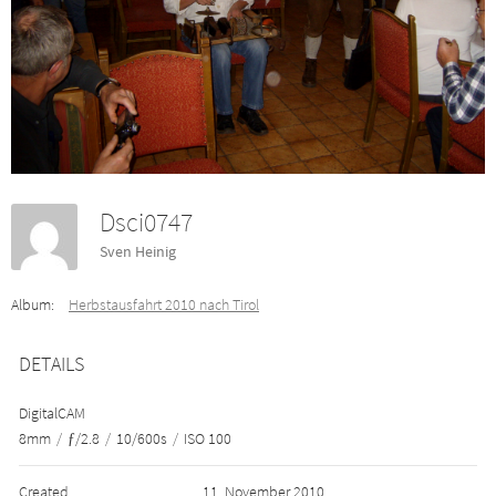
Dsci0747
Sven Heinig
Album:
Herbstausfahrt 2010 nach Tirol
DETAILS
DigitalCAM
8mm
/
ƒ/2.8
/
10/600s
/
ISO 100
Created
11. November 2010