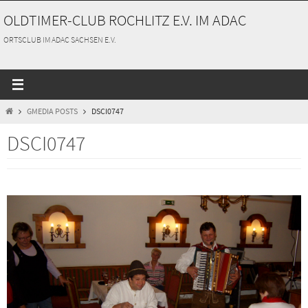
Zum
OLDTIMER-CLUB ROCHLITZ E.V. IM ADAC
Inhalt
springen
ORTSCLUB IM ADAC SACHSEN E.V.
START
GMEDIA POSTS
DSCI0747
DSCI0747