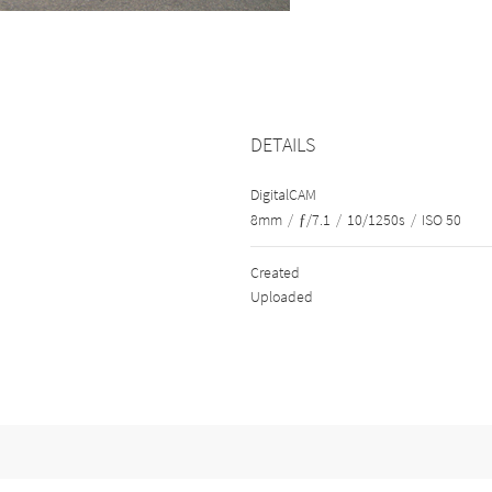
DETAILS
DigitalCAM
8mm
/
ƒ/7.1
/
10/1250s
/
ISO 50
Created
Uploaded