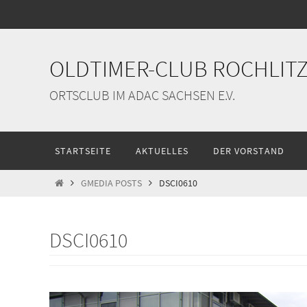
Zum
Inhalt
springen
OLDTIMER-CLUB ROCHLITZ 
ORTSCLUB IM ADAC SACHSEN E.V.
Zum
STARTSEITE
AKTUELLES
DER VORSTAND
Inhalt
springen
START
GMEDIA POSTS
DSCI0610
DSCI0610