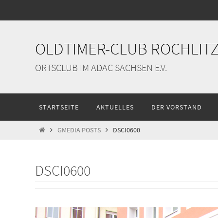
Zum
Inhalt
springen
OLDTIMER-CLUB ROCHLITZ 
ORTSCLUB IM ADAC SACHSEN E.V.
Zum
STARTSEITE
AKTUELLES
DER VORSTAND
Inhalt
springen
START
GMEDIA POSTS
DSCI0600
DSCI0600