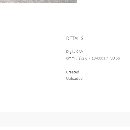
DETAILS
DigitalCAM
8mm
/
ƒ/2.8
/
10/600s
/
ISO 56
Created
Uploaded