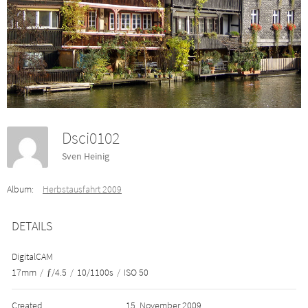
Dsci0102
Sven Heinig
Album:
Herbstausfahrt 2009
DETAILS
DigitalCAM
17mm
/
ƒ/4.5
/
10/1100s
/
ISO 50
Created
15. November 2009