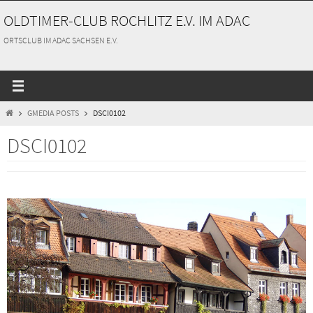
Zum
OLDTIMER-CLUB ROCHLITZ E.V. IM ADAC
Inhalt
springen
ORTSCLUB IM ADAC SACHSEN E.V.
START
GMEDIA POSTS
DSCI0102
DSCI0102