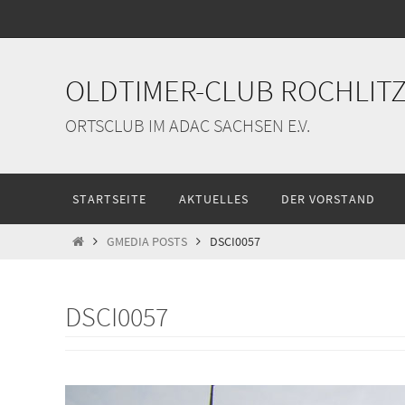
Zum
Inhalt
springen
OLDTIMER-CLUB ROCHLITZ 
ORTSCLUB IM ADAC SACHSEN E.V.
Zum
STARTSEITE
AKTUELLES
DER VORSTAND
Inhalt
springen
START
GMEDIA POSTS
DSCI0057
DSCI0057