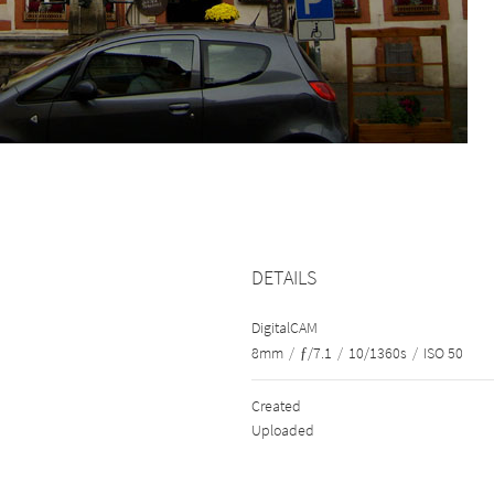
DETAILS
DigitalCAM
8mm
/
ƒ/7.1
/
10/1360s
/
ISO 50
Created
Uploaded