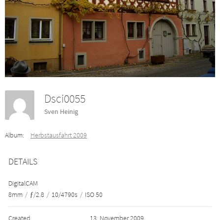
Dsci0055
Sven Heinig
Album:
Herbstausfahrt 2009
DETAILS
DigitalCAM
8mm
/
ƒ/2.8
/
10/4790s
/
ISO 50
Created
13. November 2009