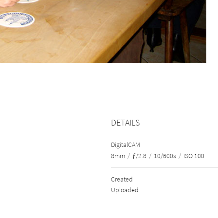
DETAILS
DigitalCAM
8mm
/
ƒ/2.8
/
10/600s
/
ISO 100
Created
Uploaded