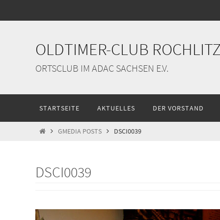
Zum
Inhalt
springen
OLDTIMER-CLUB ROCHLITZ 
ORTSCLUB IM ADAC SACHSEN E.V.
Zum
STARTSEITE
AKTUELLES
DER VORSTAND
Inhalt
springen
START
GMEDIA POSTS
DSCI0039
DSCI0039