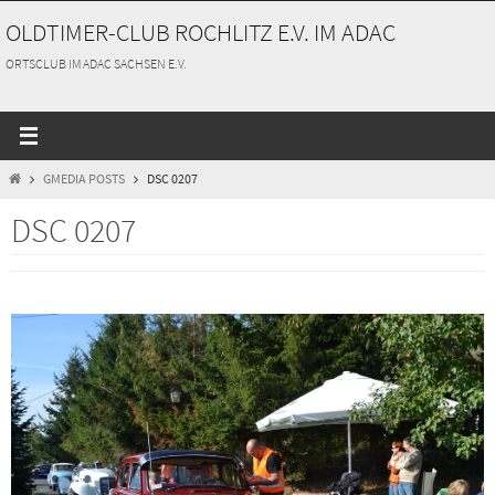
Zum
OLDTIMER-CLUB ROCHLITZ E.V. IM ADAC
Inhalt
springen
ORTSCLUB IM ADAC SACHSEN E.V.
START
GMEDIA POSTS
DSC 0207
DSC 0207