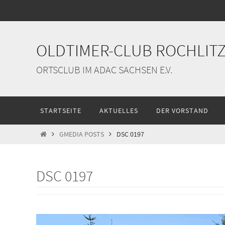
Zum
Inhalt
springen
OLDTIMER-CLUB ROCHLITZ 
ORTSCLUB IM ADAC SACHSEN E.V.
Zum
STARTSEITE
AKTUELLES
DER VORSTAND
Inhalt
springen
START
GMEDIA POSTS
DSC 0197
DSC 0197