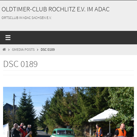
Zum
OLDTIMER-CLUB ROCHLITZ E.V. IM ADAC
Inhalt
springen
ORTSCLUB IM ADAC SACHSEN E.V.
START
GMEDIA POSTS
DSC 0189
DSC 0189