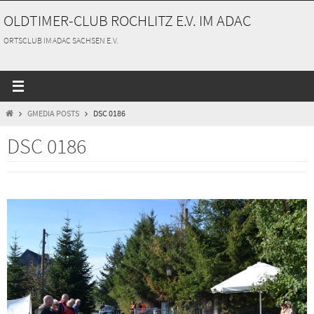
Zum
OLDTIMER-CLUB ROCHLITZ E.V. IM ADAC
Inhalt
springen
ORTSCLUB IM ADAC SACHSEN E.V.
START
GMEDIA POSTS
DSC 0186
DSC 0186