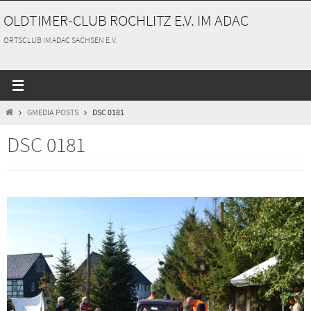
Zum
OLDTIMER-CLUB ROCHLITZ E.V. IM ADAC
Inhalt
springen
ORTSCLUB IM ADAC SACHSEN E.V.
START
GMEDIA POSTS
DSC 0181
DSC 0181