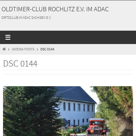
Zum
OLDTIMER-CLUB ROCHLITZ E.V. IM ADAC
Inhalt
springen
ORTSCLUB IM ADAC SACHSEN E.V.
START
GMEDIA POSTS
DSC 0144
DSC 0144