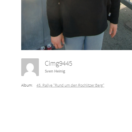
Cimg9445
Sven Heinig
Album:
45. Rallye "Rund um den Rochlitzer Berg"