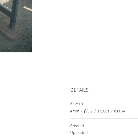
DETAILS
EX-H10
4mm
/
ƒ/3.2
/
1/200s
/
ISO 64
Created
Uploaded