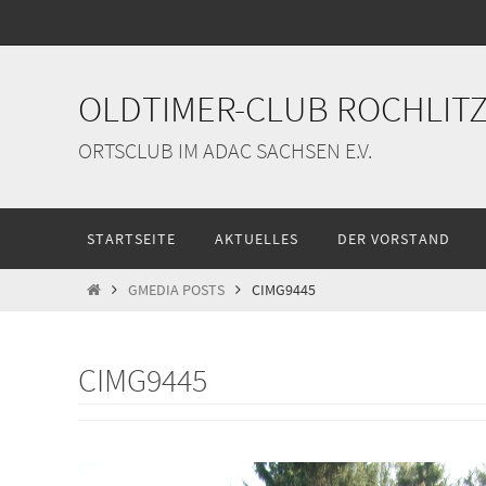
Zum
Inhalt
springen
OLDTIMER-CLUB ROCHLITZ 
ORTSCLUB IM ADAC SACHSEN E.V.
Zum
STARTSEITE
AKTUELLES
DER VORSTAND
Inhalt
springen
START
GMEDIA POSTS
CIMG9445
CIMG9445