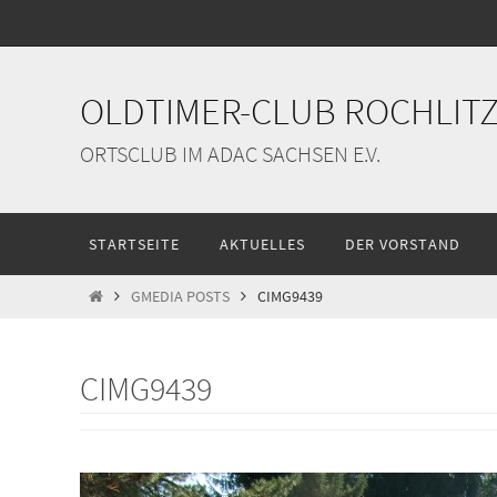
Zum
Inhalt
springen
OLDTIMER-CLUB ROCHLITZ 
ORTSCLUB IM ADAC SACHSEN E.V.
Zum
STARTSEITE
AKTUELLES
DER VORSTAND
Inhalt
springen
START
GMEDIA POSTS
CIMG9439
CIMG9439