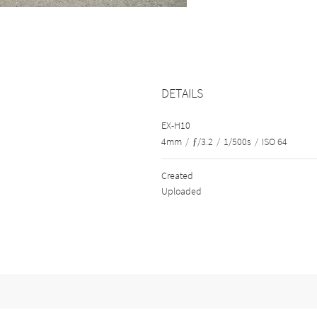
DETAILS
EX-H10
4mm
/
ƒ/3.2
/
1/500s
/
ISO 64
Created
Uploaded