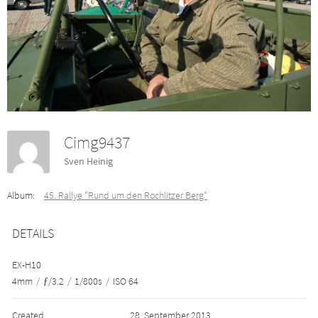
Cimg9437
Sven Heinig
Album:
45. Rallye "Rund um den Rochlitzer Berg"
DETAILS
EX-H10
4mm
/
ƒ/3.2
/
1/800s
/
ISO 64
Created
28. September 2013