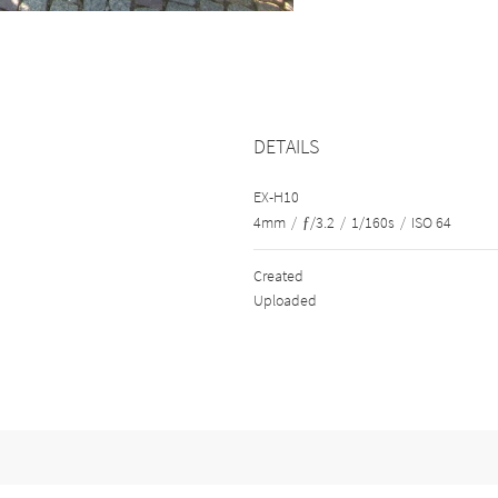
DETAILS
EX-H10
4mm
/
ƒ/3.2
/
1/160s
/
ISO 64
Created
Uploaded