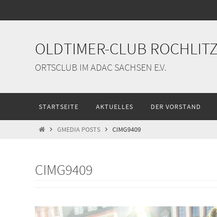
Zum
Inhalt
springen
OLDTIMER-CLUB ROCHLITZ 
ORTSCLUB IM ADAC SACHSEN E.V.
Zum
STARTSEITE
AKTUELLES
DER VORSTAND
Inhalt
springen
START
GMEDIA POSTS
CIMG9409
CIMG9409