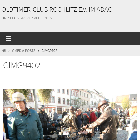
Zum
OLDTIMER-CLUB ROCHLITZ E.V. IM ADAC
Inhalt
springen
ORTSCLUB IM ADAC SACHSEN E.V.
START
GMEDIA POSTS
CIMG9402
CIMG9402