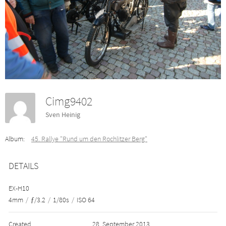
Cimg9402
Sven Heinig
Album:
45. Rallye "Rund um den Rochlitzer Berg"
DETAILS
EX-H10
4mm
/
ƒ/3.2
/
1/80s
/
ISO 64
Created
28. September 2013