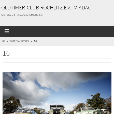
Zum
OLDTIMER-CLUB ROCHLITZ E.V. IM ADAC
Inhalt
springen
ORTSCLUB IM ADAC SACHSEN E.V.
START
GMEDIA POSTS
16
16