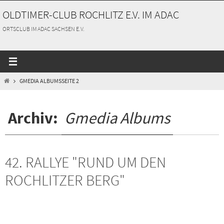
Zum
OLDTIMER-CLUB ROCHLITZ E.V. IM ADAC
Inhalt
springen
ORTSCLUB IM ADAC SACHSEN E.V.
START
GMEDIA ALBUMS
SEITE 2
Archiv:
Gmedia Albums
42. RALLYE "RUND UM DEN
ROCHLITZER BERG"