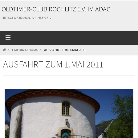
Zum
OLDTIMER-CLUB ROCHLITZ E.V. IM ADAC
Inhalt
springen
ORTSCLUB IM ADAC SACHSEN E.V.
START
GMEDIA ALBUMS
AUSFAHRT ZUM 1.MAI 2011
AUSFAHRT ZUM 1.MAI 2011