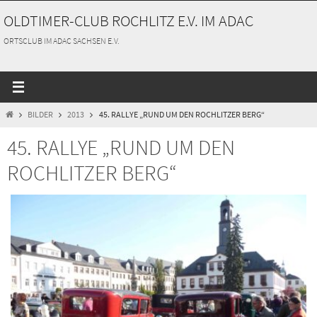
Zum
OLDTIMER-CLUB ROCHLITZ E.V. IM ADAC
Inhalt
springen
ORTSCLUB IM ADAC SACHSEN E.V.
START
BILDER
2013
45. RALLYE „RUND UM DEN ROCHLITZER BERG“
45. RALLYE „RUND UM DEN
ROCHLITZER BERG“