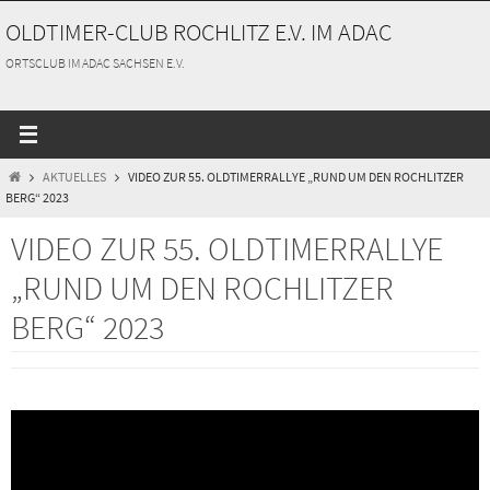
Zum
OLDTIMER-CLUB ROCHLITZ E.V. IM ADAC
Inhalt
springen
ORTSCLUB IM ADAC SACHSEN E.V.
START
AKTUELLES
VIDEO ZUR 55. OLDTIMERRALLYE „RUND UM DEN ROCHLITZER
BERG“ 2023
VIDEO ZUR 55. OLDTIMERRALLYE
„RUND UM DEN ROCHLITZER
BERG“ 2023