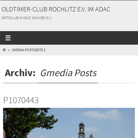
Zum
OLDTIMER-CLUB ROCHLITZ E.V. IM ADAC
Inhalt
springen
ORTSCLUB IM ADAC SACHSEN E.V.
START
GMEDIA POSTS
SEITE 2
Archiv:
Gmedia Posts
P1070443