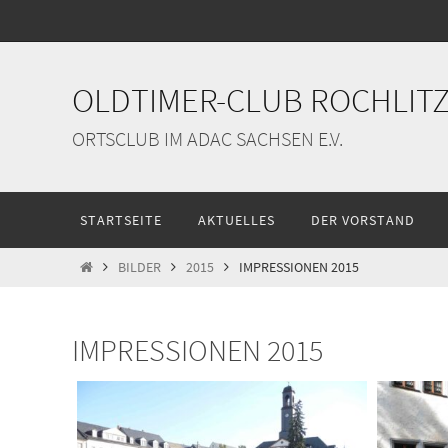
Zum
Inhalt
springen
OLDTIMER-CLUB ROCHLITZ 
ORTSCLUB IM ADAC SACHSEN E.V.
Zum
STARTSEITE
AKTUELLES
DER VORSTAND
Inhalt
springen
START
BILDER
2015
IMPRESSIONEN 2015
IMPRESSIONEN 2015