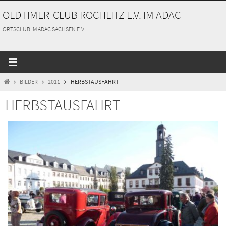
Zum
OLDTIMER-CLUB ROCHLITZ E.V. IM ADAC
Inhalt
springen
ORTSCLUB IM ADAC SACHSEN E.V.
START
BILDER
2011
HERBSTAUSFAHRT
HERBSTAUSFAHRT